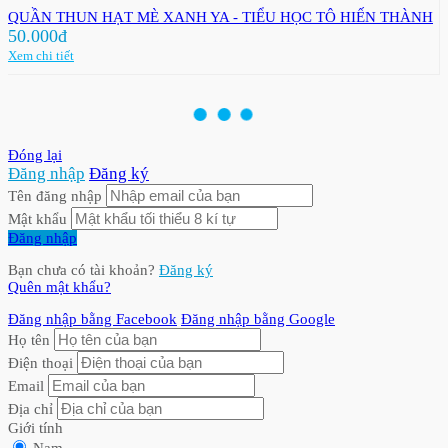
QUẦN THUN HẠT MÈ XANH YA - TIỂU HỌC TÔ HIẾN THÀNH
50.000đ
Xem chi tiết
Đóng lại
Đăng nhập
Đăng ký
Tên đăng nhập
Mật khẩu
Đăng nhập
Bạn chưa có tài khoản?
Đăng ký
Quên mật khẩu?
Đăng nhập bằng Facebook
Đăng nhập bằng Google
Họ tên
Điện thoại
Email
Địa chỉ
Giới tính