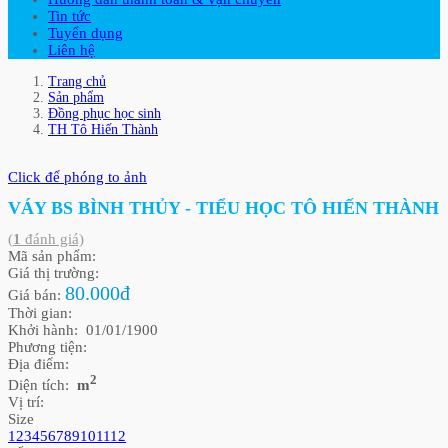
Tin tức
Tuyển dụng
Liên hệ
Trang chủ
Sản phẩm
Đồng phục học sinh
TH Tô Hiến Thành
Click để phóng to ảnh
VÁY BS BÌNH THỦY - TIỂU HỌC TÔ HIẾN THÀNH
(
1
đánh giá)
Mã sản phẩm:
Giá thị trường:
80.000đ
Giá bán:
Thời gian:
Khởi hành: 01/01/1900
Phương tiện:
Địa điểm:
2
Diện tích:
m
Vị trí:
Size
1
2
3
4
5
6
7
8
9
10
11
12