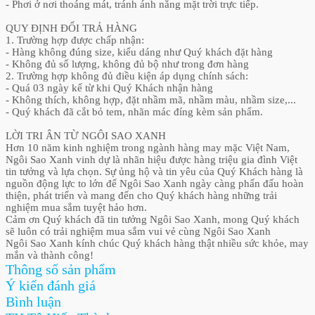
- Phơi ở nơi thoáng mát, tránh ánh nắng mặt trời trực tiếp.
QUY ĐỊNH ĐỔI TRẢ HÀNG
1. Trường hợp được chấp nhận:
- Hàng không đúng size, kiểu dáng như Quý khách đặt hàng
- Không đủ số lượng, không đủ bộ như trong đơn hàng
2. Trường hợp không đủ điều kiện áp dụng chính sách:
- Quá 03 ngày kể từ khi Quý Khách nhận hàng
- Không thích, không hợp, đặt nhầm mã, nhầm màu, nhầm size,...
- Quý khách đã cắt bỏ tem, nhãn mác đíng kèm sản phẩm.
LỜI TRI ÂN TỪ NGÔI SAO XANH
Hơn 10 năm kinh nghiệm trong ngành hàng may mặc Việt Nam,
Ngôi Sao Xanh vinh dự là nhãn hiệu được hàng triệu gia đình Việt
tin tưởng và lựa chọn. Sự ủng hộ và tin yêu của Quý Khách hàng là
nguồn động lực to lớn để Ngôi Sao Xanh ngày càng phấn đấu hoàn
thiện, phát triển và mang đến cho Quý khách hàng những trải
nghiệm mua sắm tuyệt hảo hơn.
Cảm ơn Quý khách đã tin tưởng Ngôi Sao Xanh, mong Quý khách
sẽ luôn có trải nghiệm mua sắm vui vẻ cùng Ngôi Sao Xanh
Ngôi Sao Xanh kính chúc Quý khách hàng thật nhiều sức khỏe, may
mắn và thành công!
Thông số sản phẩm
Ý kiến đánh giá
Bình luận