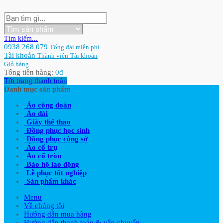
Tìm kiếm...
0938 268 079
Tổng đài miễn phí
Tài khoản
Thành viên
Tài khoản
Giỏ hàng
Tổng tiền hàng:
0
đ
Tới trang thanh toán
Danh mục sản phẩm
Áo công đoàn
Áo dài
Giày thể thao
Đồng phục học sinh
Đồng phục công sở
Áo cổ trụ
Áo cổ tròn
Bảo hộ lao động
Lễ phục tốt nghiệp
Sản phẩm khác
Menu
Về chúng tôi
Hướng dẫn mua hàng
Hướng dẫn thanh toán & vận chuyển