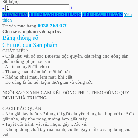
Số lượng
-
+
MUA NGAY
THÊM VÀO GIỎ HÀNG
YÊU CẦU TƯ VẤN
Yêu
thích
0938 268 079
Tư vấn mua hàng
Chia sẻ sản phẩm với bạn bè:
Bảng thông số
Chi tiết của Sản phẩm
CHẤT LIỆU:
- Chất liệu vải bố sọc Bluestar độc quyền, dệt riêng cho dòng sản
phẩm đồng phục học sinh
- An toàn tuyệt đối cho da
- Thoáng mát, thấm hút mồi hôi tốt
- Không phai màu, lem màu khi giặt
- Dễ dàng là ủi, tiết kiệm thời gian và công sức
NGÔI SAO XANH CAM KẾT ĐỒNG PHỤC THEO ĐÚNG QUY
ĐỊNH NHÀ TRƯỜNG
CÁCH BẢO QUẢN:
- Nên giặt tay hoặc sử dụng túi giặt chuyên dụng kết hợp với chế độ
giặt nhẹ, sấy nhẹ trong trường hợp giặt máy
- Tuyệt đối tránh vật sắc nhọn, gây xước vải
- Không dùng chất tẩy rửa mạnh, có thể gây mất độ sáng bóng của
vải.