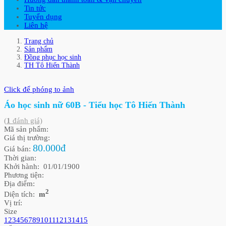
Tin tức
Tuyển dụng
Liên hệ
Trang chủ
Sản phẩm
Đồng phục học sinh
TH Tô Hiến Thành
Click để phóng to ảnh
Áo học sinh nữ 60B - Tiểu học Tô Hiến Thành
(
1
đánh giá)
Mã sản phẩm:
Giá thị trường:
80.000đ
Giá bán:
Thời gian:
Khởi hành: 01/01/1900
Phương tiện:
Địa điểm:
2
Diện tích:
m
Vị trí:
Size
1
2
3
4
5
6
7
8
9
10
11
12
13
14
15