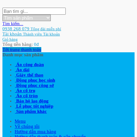
Tìm kiếm...
0938 268 079
Tổng đài miễn phí
Tài khoản
Thành viên
Tài khoản
Giỏ hàng
Tổng tiền hàng:
0
đ
Tới trang thanh toán
Danh mục sản phẩm
Áo công đoàn
Áo dài
Giày thể thao
Đồng phục học sinh
Đồng phục công sở
Áo cổ trụ
Áo cổ tròn
Bảo hộ lao động
Lễ phục tốt nghiệp
Sản phẩm khác
Menu
Về chúng tôi
Hướng dẫn mua hàng
Hướng dẫn thanh toán & vận chuyển