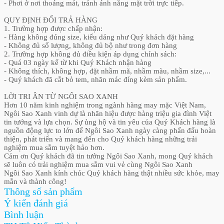
- Phơi ở nơi thoáng mát, tránh ánh nắng mặt trời trực tiếp.
QUY ĐỊNH ĐỔI TRẢ HÀNG
1. Trường hợp được chấp nhận:
- Hàng không đúng size, kiểu dáng như Quý khách đặt hàng
- Không đủ số lượng, không đủ bộ như trong đơn hàng
2. Trường hợp không đủ điều kiện áp dụng chính sách:
- Quá 03 ngày kể từ khi Quý Khách nhận hàng
- Không thích, không hợp, đặt nhầm mã, nhầm màu, nhầm size,...
- Quý khách đã cắt bỏ tem, nhãn mác đíng kèm sản phẩm.
LỜI TRI ÂN TỪ NGÔI SAO XANH
Hơn 10 năm kinh nghiệm trong ngành hàng may mặc Việt Nam,
Ngôi Sao Xanh vinh dự là nhãn hiệu được hàng triệu gia đình Việt
tin tưởng và lựa chọn. Sự ủng hộ và tin yêu của Quý Khách hàng là
nguồn động lực to lớn để Ngôi Sao Xanh ngày càng phấn đấu hoàn
thiện, phát triển và mang đến cho Quý khách hàng những trải
nghiệm mua sắm tuyệt hảo hơn.
Cảm ơn Quý khách đã tin tưởng Ngôi Sao Xanh, mong Quý khách
sẽ luôn có trải nghiệm mua sắm vui vẻ cùng Ngôi Sao Xanh
Ngôi Sao Xanh kính chúc Quý khách hàng thật nhiều sức khỏe, may
mắn và thành công!
Thông số sản phẩm
Ý kiến đánh giá
Bình luận