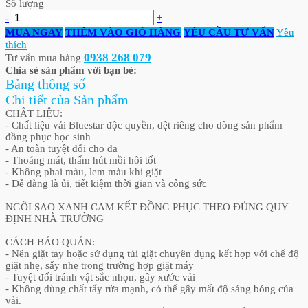
Số lượng
-
+
MUA NGAY
THÊM VÀO GIỎ HÀNG
YÊU CẦU TƯ VẤN
Yêu
thích
0938 268 079
Tư vấn mua hàng
Chia sẻ sản phẩm với bạn bè:
Bảng thông số
Chi tiết của Sản phẩm
CHẤT LIỆU:
- Chất liệu vải Bluestar độc quyền, dệt riêng cho dòng sản phẩm
đồng phục học sinh
- An toàn tuyệt đối cho da
- Thoáng mát, thấm hút mồi hôi tốt
- Không phai màu, lem màu khi giặt
- Dễ dàng là ủi, tiết kiệm thời gian và công sức
NGÔI SAO XANH CAM KẾT ĐỒNG PHỤC THEO ĐÚNG QUY
ĐỊNH NHÀ TRƯỜNG
CÁCH BẢO QUẢN:
- Nên giặt tay hoặc sử dụng túi giặt chuyên dụng kết hợp với chế độ
giặt nhẹ, sấy nhẹ trong trường hợp giặt máy
- Tuyệt đối tránh vật sắc nhọn, gây xước vải
- Không dùng chất tẩy rửa mạnh, có thể gây mất độ sáng bóng của
vải.