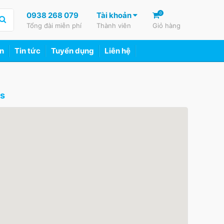
0938 268 079
Tài khoản
0
Tổng đài miễn phí
Thành viên
Giỏ hàng
ển
Tin tức
Tuyển dụng
Liên hệ
ps