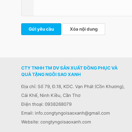
Gửi yêu cầu
Xóa nội dung
CTY TNHH TM DV SẢN XUẤT ĐỒNG PHỤC VÀ
QUÀ TẶNG NGÔI SAO XANH
Địa chỉ: Số 79, Đ.18, KDC. Vạn Phát (Cồn Khương),
Cái Khế, Ninh Kiều, Cần Thơ
Điện thoại:
0938268079
Email: info.congtyngoisaoxanh@gmail.com
Website: congtyngoisaoxanh.com