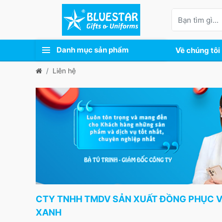
Danh mục sản phẩm
Về chúng tôi
Liên hệ
CTY TNHH TMDV SẢN XUẤT ĐỒNG PHỤC V
XANH