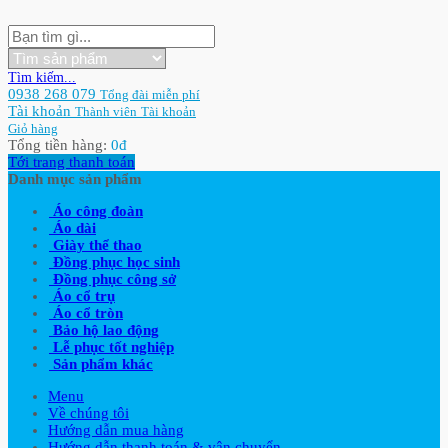
Tìm kiếm...
0938 268 079
Tổng đài miễn phí
Tài khoản
Thành viên
Tài khoản
Giỏ hàng
Tổng tiền hàng:
0
đ
Tới trang thanh toán
Danh mục sản phẩm
Áo công đoàn
Áo dài
Giày thể thao
Đồng phục học sinh
Đồng phục công sở
Áo cổ trụ
Áo cổ tròn
Bảo hộ lao động
Lễ phục tốt nghiệp
Sản phẩm khác
Menu
Về chúng tôi
Hướng dẫn mua hàng
Hướng dẫn thanh toán & vận chuyển