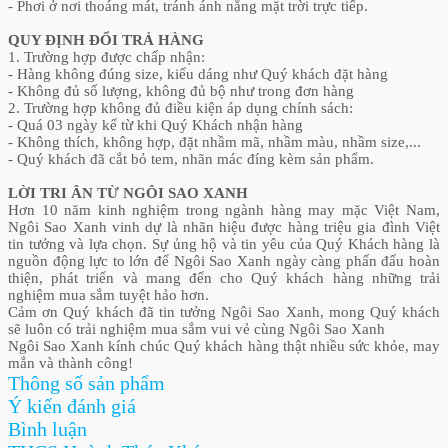
- Phơi ở nơi thoáng mát, tránh ánh nắng mặt trời trực tiếp.
QUY ĐỊNH ĐỔI TRẢ HÀNG
1. Trường hợp được chấp nhận:
- Hàng không đúng size, kiểu dáng như Quý khách đặt hàng
- Không đủ số lượng, không đủ bộ như trong đơn hàng
2. Trường hợp không đủ điều kiện áp dụng chính sách:
- Quá 03 ngày kể từ khi Quý Khách nhận hàng
- Không thích, không hợp, đặt nhầm mã, nhầm màu, nhầm size,...
- Quý khách đã cắt bỏ tem, nhãn mác đíng kèm sản phẩm.
LỜI TRI ÂN TỪ NGÔI SAO XANH
Hơn 10 năm kinh nghiệm trong ngành hàng may mặc Việt Nam,
Ngôi Sao Xanh vinh dự là nhãn hiệu được hàng triệu gia đình Việt
tin tưởng và lựa chọn. Sự ủng hộ và tin yêu của Quý Khách hàng là
nguồn động lực to lớn để Ngôi Sao Xanh ngày càng phấn đấu hoàn
thiện, phát triển và mang đến cho Quý khách hàng những trải
nghiệm mua sắm tuyệt hảo hơn.
Cảm ơn Quý khách đã tin tưởng Ngôi Sao Xanh, mong Quý khách
sẽ luôn có trải nghiệm mua sắm vui vẻ cùng Ngôi Sao Xanh
Ngôi Sao Xanh kính chúc Quý khách hàng thật nhiều sức khỏe, may
mắn và thành công!
Thông số sản phẩm
Ý kiến đánh giá
Bình luận