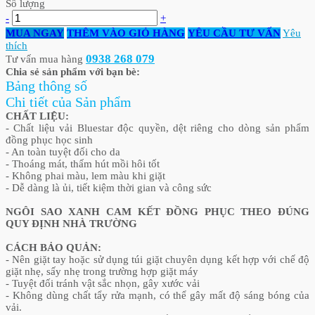
Số lượng
-
+
MUA NGAY
THÊM VÀO GIỎ HÀNG
YÊU CẦU TƯ VẤN
Yêu
thích
0938 268 079
Tư vấn mua hàng
Chia sẻ sản phẩm với bạn bè:
Bảng thông số
Chi tiết của Sản phẩm
CHẤT LIỆU:
- Chất liệu vải Bluestar độc quyền, dệt riêng cho dòng sản phẩm
đồng phục học sinh
- An toàn tuyệt đối cho da
- Thoáng mát, thấm hút mồi hôi tốt
- Không phai màu, lem màu khi giặt
- Dễ dàng là ủi, tiết kiệm thời gian và công sức
NGÔI SAO XANH CAM KẾT ĐỒNG PHỤC THEO ĐÚNG
QUY ĐỊNH NHÀ TRƯỜNG
CÁCH BẢO QUẢN:
- Nên giặt tay hoặc sử dụng túi giặt chuyên dụng kết hợp với chế độ
giặt nhẹ, sấy nhẹ trong trường hợp giặt máy
- Tuyệt đối tránh vật sắc nhọn, gây xước vải
- Không dùng chất tẩy rửa mạnh, có thể gây mất độ sáng bóng của
vải.