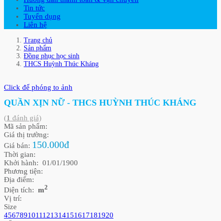
Tin tức
Tuyển dụng
Liên hệ
Trang chủ
Sản phẩm
Đồng phục học sinh
THCS Huỳnh Thúc Kháng
Click để phóng to ảnh
QUẦN XỊN NỮ - THCS HUỲNH THÚC KHÁNG
(
1
đánh giá)
Mã sản phẩm:
Giá thị trường:
150.000đ
Giá bán:
Thời gian:
Khởi hành: 01/01/1900
Phương tiện:
Địa điểm:
2
Diện tích:
m
Vị trí:
Size
4
5
6
7
8
9
10
11
12
13
14
15
16
17
18
19
20