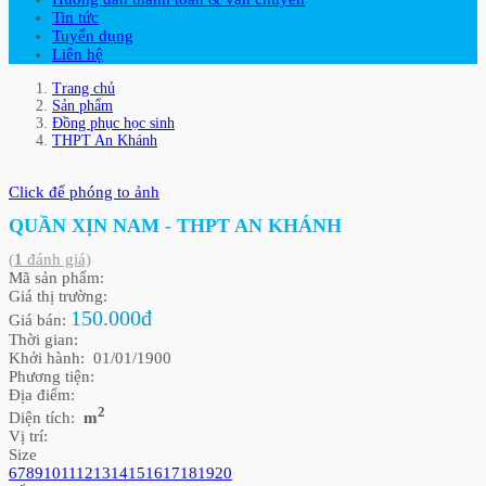
Tin tức
Tuyển dụng
Liên hệ
Trang chủ
Sản phẩm
Đồng phục học sinh
THPT An Khánh
Click để phóng to ảnh
QUẦN XỊN NAM - THPT AN KHÁNH
(
1
đánh giá)
Mã sản phẩm:
Giá thị trường:
150.000đ
Giá bán:
Thời gian:
Khởi hành: 01/01/1900
Phương tiện:
Địa điểm:
2
Diện tích:
m
Vị trí:
Size
6
7
8
9
10
11
12
13
14
15
16
17
18
19
20