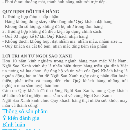
- Phơi ở nơi thoáng mát, tránh ánh nắng mặt trời trực tiếp.
QUY ĐỊNH ĐỔI TRẢ HÀNG
1. Trường hợp được chấp nhận:
- Hàng không đúng size, kiểu dáng như Quý khách đặt hàng
- Không đủ số lượng, không đủ bộ như trong đơn hàng
2. Trường hợp không đủ điều kiện áp dụng chính sách:
- Quá 03 ngày kể từ khi Quý Khách nhận hàng
- Không thích, không hợp, đặt nhầm mã, nhầm màu, nhầm size,...
- Quý khách đã cắt bỏ tem, nhãn mác đíng kèm sản phẩm.
LỜI TRI ÂN TỪ NGÔI SAO XANH
Hơn 10 năm kinh nghiệm trong ngành hàng may mặc Việt Nam,
Ngôi Sao Xanh vinh dự là nhãn hiệu được hàng triệu gia đình Việt
tin tưởng và lựa chọn. Sự ủng hộ và tin yêu của Quý Khách hàng là
nguồn động lực to lớn để Ngôi Sao Xanh ngày càng phấn đấu hoàn
thiện, phát triển và mang đến cho Quý khách hàng những trải
nghiệm mua sắm tuyệt hảo hơn.
Cảm ơn Quý khách đã tin tưởng Ngôi Sao Xanh, mong Quý khách
sẽ luôn có trải nghiệm mua sắm vui vẻ cùng Ngôi Sao Xanh
Ngôi Sao Xanh kính chúc Quý khách hàng thật nhiều sức khỏe, may
mắn và thành công!
Thông số sản phẩm
Ý kiến đánh giá
Bình luận