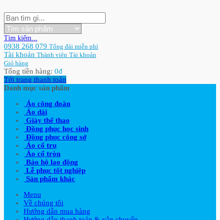
Tìm kiếm...
0938 268 079
Tổng đài miễn phí
Tài khoản
Thành viên
Tài khoản
Giỏ hàng
Tổng tiền hàng:
0
đ
Tới trang thanh toán
Danh mục sản phẩm
Áo công đoàn
Áo dài
Giày thể thao
Đồng phục học sinh
Đồng phục công sở
Áo cổ trụ
Áo cổ tròn
Bảo hộ lao động
Lễ phục tốt nghiệp
Sản phẩm khác
Menu
Về chúng tôi
Hướng dẫn mua hàng
Hướng dẫn thanh toán & vận chuyển