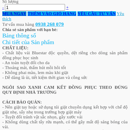
Số lượng
-
+
MUA NGAY
THÊM VÀO GIỎ HÀNG
YÊU CẦU TƯ VẤN
Yêu
thích
0938 268 079
Tư vấn mua hàng
Chia sẻ sản phẩm với bạn bè:
Bảng thông số
Chi tiết của Sản phẩm
CHẤT LIỆU:
- Chất liệu vải Bluestar độc quyền, dệt riêng cho dòng sản phẩm
đồng phục học sinh
- An toàn tuyệt đối cho da
- Thoáng mát, thấm hút mồi hôi tốt
- Không phai màu, lem màu khi giặt
- Dễ dàng là ủi, tiết kiệm thời gian và công sức
NGÔI SAO XANH CAM KẾT ĐỒNG PHỤC THEO ĐÚNG
QUY ĐỊNH NHÀ TRƯỜNG
CÁCH BẢO QUẢN:
- Nên giặt tay hoặc sử dụng túi giặt chuyên dụng kết hợp với chế độ
giặt nhẹ, sấy nhẹ trong trường hợp giặt máy
- Tuyệt đối tránh vật sắc nhọn, gây xước vải
- Không dùng chất tẩy rửa mạnh, có thể gây mất độ sáng bóng của
vải.