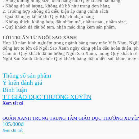
- Hàng không đúng size, kiểu dáng như Quý khách đặt hàng
- Không đủ số lượng, không đủ bộ như trong đơn hàng
2. Trường hợp không đủ điều kiện áp dụng chính sách:
- Quá 03 ngày kể từ khi Quý Khách nhận hàng
- Không thích, không hợp, đặt nhầm mã, nhầm màu, nhầm size,...
- Quý khách đã cắt bỏ tem, nhãn mác đíng kèm sản phẩm.
LỜI TRI ÂN TỪ NGÔI SAO XANH
Hơn 10 năm kinh nghiệm trong ngành hàng may mặc Việt Nam, Ngôi Sa
động lực to lớn để Ngôi Sao Xanh ngày càng phấn đấu hoàn thiện, p
Cảm ơn Quý khách đã tin tưởng Ngôi Sao Xanh, mong Quý khách sẽ 
Ngôi Sao Xanh kính chúc Quý khách hàng thật nhiều sức khỏe, may 
Thông số sản phẩm
Ý kiến đánh giá
Bình luận
TT GIÁO DỤC THƯỜNG XUYÊN
Xem tất cả
QUẦN XANH TRUNG TRUNG TÂM GIÁO DỤC THƯỜNG XUYÊ
105.000đ
Xem chi tiết