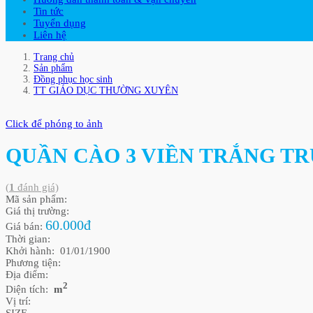
Tin tức
Tuyển dụng
Liên hệ
Trang chủ
Sản phẩm
Đồng phục học sinh
TT GIÁO DỤC THƯỜNG XUYÊN
Click để phóng to ảnh
QUẦN CÀO 3 VIỀN TRẮNG T
(
1
đánh giá)
Mã sản phẩm:
Giá thị trường:
60.000đ
Giá bán:
Thời gian:
Khởi hành: 01/01/1900
Phương tiện:
Địa điểm:
2
Diện tích:
m
Vị trí: