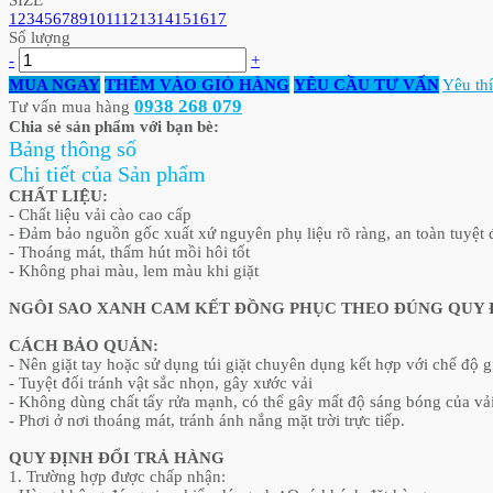
SIZE
1
2
3
4
5
6
7
8
9
10
11
12
13
14
15
16
17
Số lượng
-
+
MUA NGAY
THÊM VÀO GIỎ HÀNG
YÊU CẦU TƯ VẤN
Yêu th
0938 268 079
Tư vấn mua hàng
Chia sẻ sản phẩm với bạn bè:
Bảng thông số
Chi tiết của Sản phẩm
CHẤT LIỆU:
- Chất liệu vải cào cao cấp
- Đảm bảo nguồn gốc xuất xứ nguyên phụ liệu rõ ràng, an toàn tuyệt 
- Thoáng mát, thấm hút mồi hôi tốt
- Không phai màu, lem màu khi giặt
NGÔI SAO XANH CAM KẾT ĐỒNG PHỤC THEO ĐÚNG QUY
CÁCH BẢO QUẢN:
- Nên giặt tay hoặc sử dụng túi giặt chuyên dụng kết hợp với chế độ g
- Tuyệt đối tránh vật sắc nhọn, gây xước vải
- Không dùng chất tẩy rửa mạnh, có thể gây mất độ sáng bóng của vải
- Phơi ở nơi thoáng mát, tránh ánh nắng mặt trời trực tiếp.
QUY ĐỊNH ĐỔI TRẢ HÀNG
1. Trường hợp được chấp nhận: