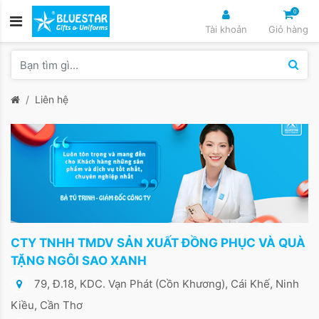
0
Tài khoản
Giỏ hàng
Liên hệ
CTY TNHH TMDV SẢN XUẤT ĐỒNG PHỤC VÀ QUÀ
TẶNG NGÔI SAO XANH
79, Đ.18, KDC. Vạn Phát (Cồn Khương), Cái Khế, Ninh
Kiều, Cần Thơ