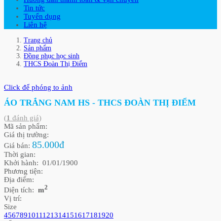
Tin tức
Tuyển dụng
Liên hệ
Trang chủ
Sản phẩm
Đồng phục học sinh
THCS Đoàn Thị Điểm
Click để phóng to ảnh
ÁO TRẮNG NAM HS - THCS ĐOÀN THỊ ĐIỂM
(
1
đánh giá)
Mã sản phẩm:
Giá thị trường:
85.000đ
Giá bán:
Thời gian:
Khởi hành: 01/01/1900
Phương tiện:
Địa điểm:
2
Diện tích:
m
Vị trí:
Size
4
5
6
7
8
9
10
11
12
13
14
15
16
17
18
19
20