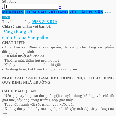
Số lượng
-
+
MUA NGAY
THÊM VÀO GIỎ HÀNG
YÊU CẦU TƯ VẤN
Yêu
thích
0938 268 079
Tư vấn mua hàng
Chia sẻ sản phẩm với bạn bè:
Bảng thông số
Chi tiết của Sản phẩm
CHẤT LIỆU:
- Chất liệu vải Bluestar độc quyền, dệt riêng cho dòng sản phẩm
đồng phục học sinh
- An toàn tuyệt đối cho da
- Thoáng mát, thấm hút mồi hôi tốt
- Không phai màu, lem màu khi giặt
- Dễ dàng là ủi, tiết kiệm thời gian và công sức
NGÔI SAO XANH CAM KẾT ĐỒNG PHỤC THEO ĐÚNG
QUY ĐỊNH NHÀ TRƯỜNG
CÁCH BẢO QUẢN:
- Nên giặt tay hoặc sử dụng túi giặt chuyên dụng kết hợp với chế độ
giặt nhẹ, sấy nhẹ trong trường hợp giặt máy
- Tuyệt đối tránh vật sắc nhọn, gây xước vải
- Không dùng chất tẩy rửa mạnh, có thể gây mất độ sáng bóng của
vải.