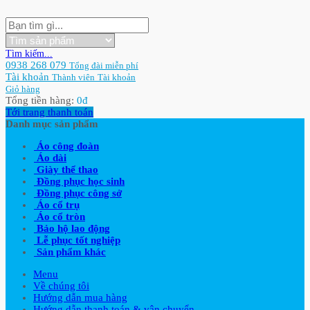
Tìm kiếm...
0938 268 079
Tổng đài miễn phí
Tài khoản
Thành viên
Tài khoản
Giỏ hàng
Tổng tiền hàng:
0
đ
Tới trang thanh toán
Danh mục sản phẩm
Áo công đoàn
Áo dài
Giày thể thao
Đồng phục học sinh
Đồng phục công sở
Áo cổ trụ
Áo cổ tròn
Bảo hộ lao động
Lễ phục tốt nghiệp
Sản phẩm khác
Menu
Về chúng tôi
Hướng dẫn mua hàng
Hướng dẫn thanh toán & vận chuyển