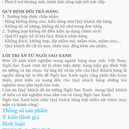
- Phơi ở nơi thoáng mát, tránh ánh nắng mặt trời trực tiếp.
QUY ĐỊNH ĐỔI TRẢ HÀNG
1. Trường hợp được chấp nhận:
- Hàng không đúng size, kiểu dáng như Quý khách đặt hàng
- Không đủ số lượng, không đủ bộ như trong đơn hàng
2. Trường hợp không đủ điều kiện áp dụng chính sách:
- Quá 03 ngày kể từ khi Quý Khách nhận hàng
- Không thích, không hợp, đặt nhầm mã, nhầm màu, nhầm size,...
- Quý khách đã cắt bỏ tem, nhãn mác đíng kèm sản phẩm.
LỜI TRI ÂN TỪ NGÔI SAO XANH
Hơn 10 năm kinh nghiệm trong ngành hàng may mặc Việt Nam,
Ngôi Sao Xanh vinh dự là nhãn hiệu được hàng triệu gia đình Việt
tin tưởng và lựa chọn. Sự ủng hộ và tin yêu của Quý Khách hàng là
nguồn động lực to lớn để Ngôi Sao Xanh ngày càng phấn đấu hoàn
thiện, phát triển và mang đến cho Quý khách hàng những trải
nghiệm mua sắm tuyệt hảo hơn.
Cảm ơn Quý khách đã tin tưởng Ngôi Sao Xanh, mong Quý khách
sẽ luôn có trải nghiệm mua sắm vui vẻ cùng Ngôi Sao Xanh
Ngôi Sao Xanh kính chúc Quý khách hàng thật nhiều sức khỏe, may
mắn và thành công!
Thông số sản phẩm
Ý kiến đánh giá
Bình luận