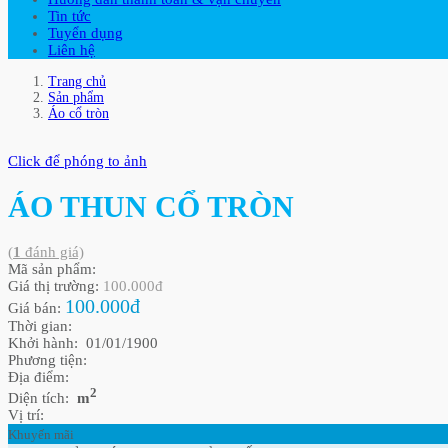
Tin tức
Tuyển dụng
Liên hệ
Trang chủ
Sản phẩm
Áo cổ tròn
Click để phóng to ảnh
ÁO THUN CỔ TRÒN
(
1
đánh giá)
Mã sản phẩm:
Giá thị trường:
100.000đ
100.000đ
Giá bán:
Thời gian:
Khởi hành: 01/01/1900
Phương tiện:
Địa điểm:
2
Diện tích:
m
Vị trí:
Khuyến mãi