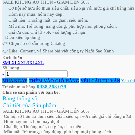
SALE KHỦNG ÁO THUN - GIẢM ĐẾN 50%
Cơ hội sở hữu áo thun siêu chất, siêu xịn với mức giá chỉ bằng nửa
Hôm nay mua, hôm nay đẹp!
Chất liệu: Thoáng mát, co giãn, siêu mềm.
Mẫu mã: Trẻ trung, năng động, phù hợp mọi phong cách.
Giá ưu đãi: Chỉ từ 75K - số lượng có hạn!
- Điều kiện áp dụng
👉 Chọn áo có sẵn trong Catalog
👉 Like, Coment, và Share bài viết công ty Ngôi Sao Xanh
Kích thước
S
M
L
XL
XXL
3XL
4XL
Số lượng
-
+
MUA NGAY
THÊM VÀO GIỎ HÀNG
YÊU CẦU TƯ VẤN
Yêu th
0938 268 079
Tư vấn mua hàng
Chia sẻ sản phẩm với bạn bè:
Bảng thông số
Chi tiết của Sản phẩm
SALE KHỦNG ÁO THUN - GIẢM ĐẾN 50%
Cơ hội sở hữu áo thun siêu chất, siêu xịn với mức giá chỉ bằng nửa!
Hôm nay mua, hôm nay đẹp!
Chất liệu: Thoáng mát, co giãn, siêu mềm.
Mẫu mã: Trẻ trung, năng động, phù hợp mọi phong cách.