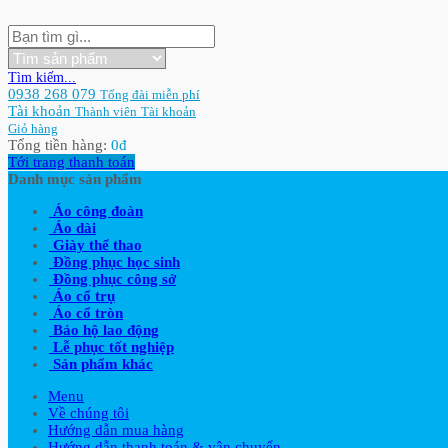
Tìm kiếm...
0938 268 079
Tổng đài miễn phí
Tài khoản
Thành viên
Tài khoản
Giỏ hàng
Tổng tiền hàng:
0
đ
Tới trang thanh toán
Danh mục sản phẩm
Áo công đoàn
Áo dài
Giày thể thao
Đồng phục học sinh
Đồng phục công sở
Áo cổ trụ
Áo cổ tròn
Bảo hộ lao động
Lễ phục tốt nghiệp
Sản phẩm khác
Menu
Về chúng tôi
Hướng dẫn mua hàng
Hướng dẫn thanh toán & vận chuyển