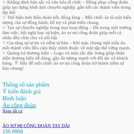
✨ Khẳng định bản sắc và văn hóa tổ chức – Đồng phục công đoàn
giúp tạo dựng hình ảnh chuyên nghiệp, gắn kết các thành viên trong
tập thể.
✨ Thể hiện tinh thần đoàn kết, đồng lòng – Mỗi chiếc áo là một biểu
tượng của sự đồng hành, hỗ trợ và phát triển chung.
✨ Tạo sự chuyên nghiệp trong mọi hoạt động – Dù trong môi trường
làm việc, hội nghị hay sự kiện, áo sơ mi công đoàn giúp mỗi cá
nhân đều chỉn chu và nổi bật.
✨ Gia tăng sự tự tin và niềm tự hào – Khi mặc chung một mẫu áo,
mỗi thành viên đều cảm thấy mình thuộc về một tập thể vững mạnh.
✨ Quảng bá thương hiệu – Logo và màu sắc đặc trưng giúp nhận
diện thương hiệu dễ dàng, gây ấn tượng mạnh với đối tác và khách
hàng. 👔 Hãy để mỗi chiếc áo sơ mi công đoàn trở thành niềm tự
hào chung!
Thông số sản phẩm
Ý kiến đánh giá
Bình luận
Áo công đoàn
Xem tất cả
ÁO SƠ MI CÔNG ĐOÀN TAY DÀI
150.000đ