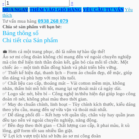
-
+
MUA NGAY
THÊM VÀO GIỎ HÀNG
YÊU CẦU TƯ VẤN
Yêu
thích
0938 268 079
Tư vấn mua hàng
Chia sẻ sản phẩm với bạn bè:
Bảng thông số
Chi tiết của Sản phẩm
💼 Hơn cả một trang phục, đó là niềm tự hào tập thể!
Áo sơ mi công đoàn không chỉ mang đến vẻ ngoài chuyên nghiệp
mà còn thể hiện tinh thần đoàn kết, gắn bó của mỗi tổ chức. Một
chiếc áo – một tinh thần đồng hành và phát triển bền vững.
✅ Thiết kế hiện đại, thanh lịch – Form áo chuẩn đẹp, dễ mặc, giúp
tôn dáng và phù hợp với mọi lứa tuổi.
✅ Chất liệu cao cấp, thoáng mát – Vải cotton mềm mịn, không
nhăn, thấm hút mồ hôi tốt, mang lại sự thoải mái cả ngày dài.
✅ Logo sắc nét, bền bỉ – Công nghệ in/thêu hiện đại giúp logo công
đoàn rõ nét, không phai màu theo thời gian.
✅ May đo chuẩn chỉnh, linh hoạt – Tùy chỉnh kích thước, kiểu dáng
theo yêu cầu, mang đến sự vừa vặn và thoải mái nhất.
✅ Dễ dàng phối đồ – Kết hợp với quần tây, chân váy hay quần jean
đều tạo nên vẻ ngoài chuyên nghiệp, năng động.
✅ Bền đẹp theo thời gian – Chất lượng cao cấp, ít phai màu, ít xù
lông, giữ form tốt sau nhiều lần giặt.
💡 Lợi ích vượt trội khi sở hữu áo sơ mi công đoàn