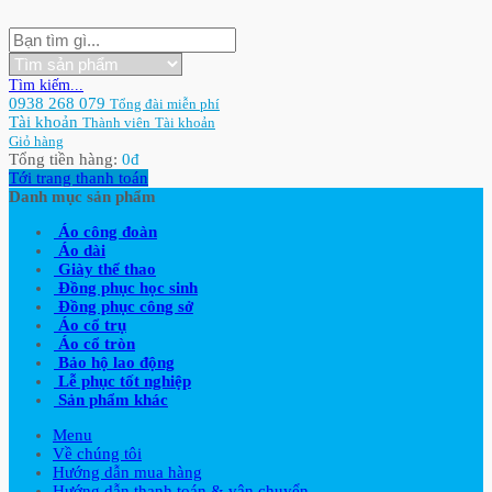
Tìm kiếm...
0938 268 079
Tổng đài miễn phí
Tài khoản
Thành viên
Tài khoản
Giỏ hàng
Tổng tiền hàng:
0
đ
Tới trang thanh toán
Danh mục sản phẩm
Áo công đoàn
Áo dài
Giày thể thao
Đồng phục học sinh
Đồng phục công sở
Áo cổ trụ
Áo cổ tròn
Bảo hộ lao động
Lễ phục tốt nghiệp
Sản phẩm khác
Menu
Về chúng tôi
Hướng dẫn mua hàng
Hướng dẫn thanh toán & vận chuyển