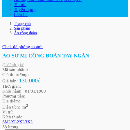
Tin tức
Tuyển dụng
Liên hệ
Trang chủ
Sản phẩm
Áo công đoàn
Click để phóng to ảnh
ÁO SƠ MI CÔNG ĐOÀN TAY NGẮN
(
1
đánh giá)
Mã sản phẩm:
Giá thị trường:
130.000đ
Giá bán:
Thời gian:
Khởi hành: 01/01/1900
Phương tiện:
Địa điểm:
2
Diện tích:
m
Vị trí:
Kích thước
S
M
L
XL
2XL
3XL
Số lượng