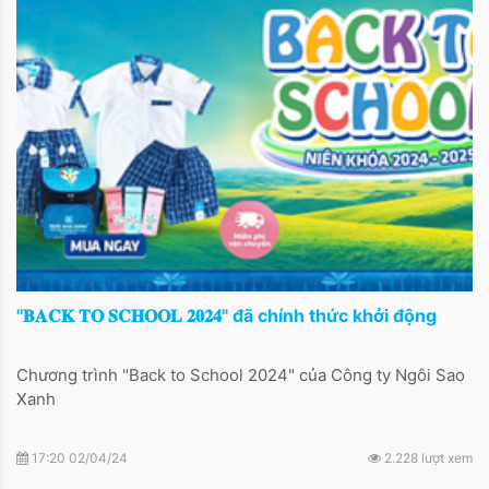
"𝐁𝐀𝐂𝐊 𝐓𝐎 𝐒𝐂𝐇𝐎𝐎𝐋 𝟐𝟎𝟐𝟒" đã chính thức khởi động
Chương trình "Back to School 2024" của Công ty Ngôi Sao
Xanh
17:20 02/04/24
2.228 lượt xem