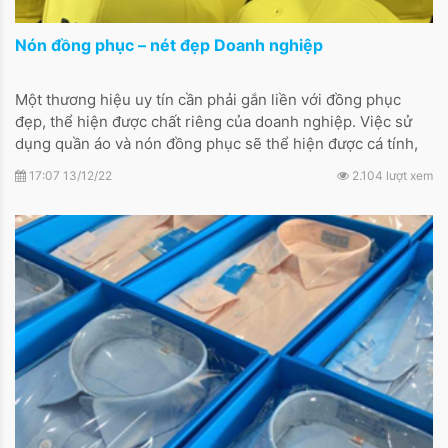
Nón đồng phục – nét đẹp Doanh nghiệp
Một thương hiệu uy tín cần phải gắn liền với đồng phục
đẹp, thể hiện được chất riêng của doanh nghiệp. Việc sử
dụng quần áo và nón đồng phục sẽ thể hiện được cá tính,
phong cách và tạo được thiện cảm cho khách hàng. Không
17:07 13/12/22
2.104 lượt xem
chỉ dừng lại đó, nón đồng phục còn giúp nêu cao tinh thần
đoàn kết trong cả tập thể.