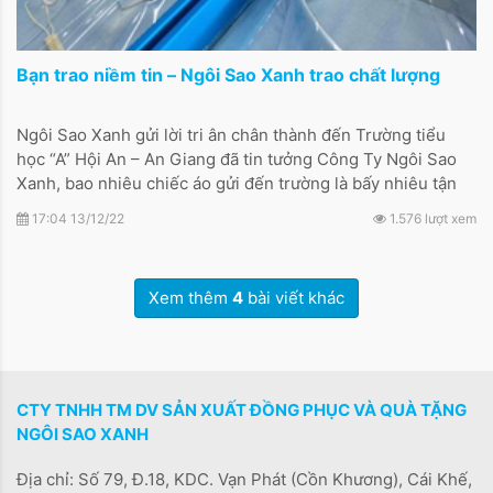
Bạn trao niềm tin – Ngôi Sao Xanh trao chất lượng
Ngôi Sao Xanh gửi lời tri ân chân thành đến Trường tiểu
học “A” Hội An – An Giang đã tin tưởng Công Ty Ngôi Sao
Xanh, bao nhiêu chiếc áo gửi đến trường là bấy nhiêu tận
tụy, chăm chút, tâm tư của đội ngũ Ngôi Sao Xanh trong
17:04 13/12/22
1.576 lượt xem
từng chi tiết sản phẩm.
Xem thêm
4
bài viết khác
CTY TNHH TM DV SẢN XUẤT ĐỒNG PHỤC VÀ QUÀ TẶNG
NGÔI SAO XANH
Địa chỉ: Số 79, Đ.18, KDC. Vạn Phát (Cồn Khương), Cái Khế,