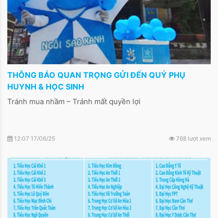
THÔNG BÁO QUAN TRỌNG GỬI ĐẾN QUÝ PHỤ
HUYNH & HỌC SINH
Tránh mua nhầm – Tránh mất quyền lợi
12:07 17/06/25
768 lượt xem