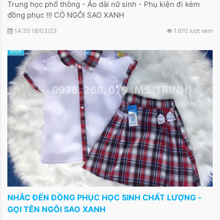
Trung học phổ thông - Áo dài nữ sinh - Phụ kiện đi kèm
đồng phục !!! CÓ NGÔI SAO XANH
14:35 18/03/23
1.610 lượt xem
NHẮC ĐẾN ĐỒNG PHỤC HỌC SINH CHẤT LƯỢNG -
GỌI TÊN NGÔI SAO XANH