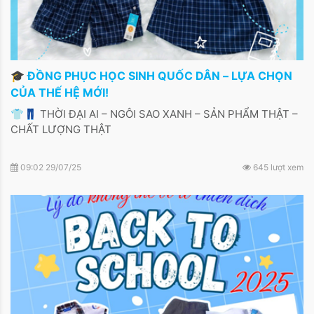
🎓 ĐỒNG PHỤC HỌC SINH QUỐC DÂN – LỰA CHỌN
CỦA THẾ HỆ MỚI!
👕👖 THỜI ĐẠI AI – NGÔI SAO XANH – SẢN PHẨM THẬT –
CHẤT LƯỢNG THẬT
09:02 29/07/25
645 lượt xem