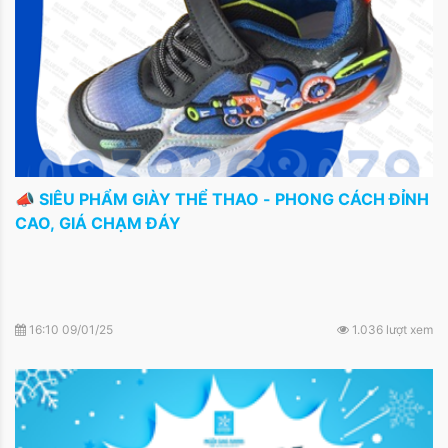
📣 SIÊU PHẨM GIÀY THỂ THAO - PHONG CÁCH ĐỈNH
CAO, GIÁ CHẠM ĐÁY
16:10 09/01/25
1.036 lượt xem