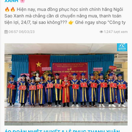
XANH 🌸
🔥🔥 Hiện nay, mua đồng phục học sinh chính hãng Ngôi
Sao Xanh mà chẳng cần di chuyển nắng mưa, thanh toán
tiện lợi, 24/7, tại sao không??? 👉 Ghé ngay shop "Công ty
Ngôi Sao Xanh" trên Shopee nhé, các ba mẹ có thể thoải
06:57 06/03/23
1.247 lượt xem
mái và an tâm mua sắm đồng phục học sinh tại nhà với
những ưu đãi thật tốt.
ÁO ĐOÀN NHIỆT HUYẾT & LỄ PHỤC THANH XUÂN