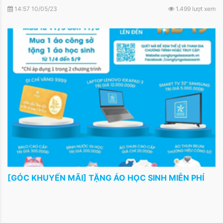
BACK_to_SCHOOL_2023 với nhiều ưu đãi hấp dẫn hơn,
14:57 10/05/23
1.499 lượt xem
nhiều quà tặng ý nghĩa hơn:
[GÓC KHUYẾN MÃI] TẶNG ÁO HỌC SINH MIỄN PHÍ