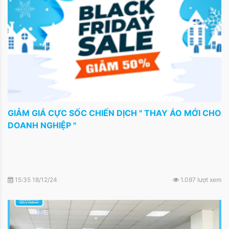
GIẢM GIÁ CỰC SỐC CHIẾN DỊCH " THAY ÁO MỚI CHO
DOANH NGHIỆP "
15:35 18/12/24
1.097 lượt xem